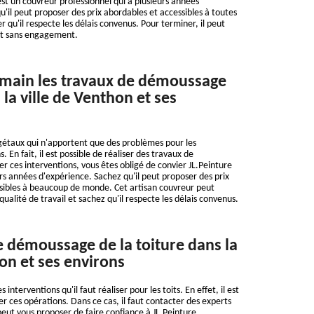
st un couvreur professionnel qui a plusieurs années
u'il peut proposer des prix abordables et accessibles à toutes
er qu'il respecte les délais convenus. Pour terminer, il peut
 et sans engagement.
 main les travaux de démoussage
 la ville de Venthon et ses
gétaux qui n'apportent que des problèmes pour les
. En fait, il est possible de réaliser des travaux de
r ces interventions, vous êtes obligé de convier JL.Peinture
rs années d'expérience. Sachez qu'il peut proposer des prix
ssibles à beaucoup de monde. Cet artisan couvreur peut
ualité de travail et sachez qu'il respecte les délais convenus.
e démoussage de la toiture dans la
hon et ses environs
nterventions qu'il faut réaliser pour les toits. En effet, il est
er ces opérations. Dans ce cas, il faut contacter des experts
peut vous proposer de faire confiance à JL.Peinture