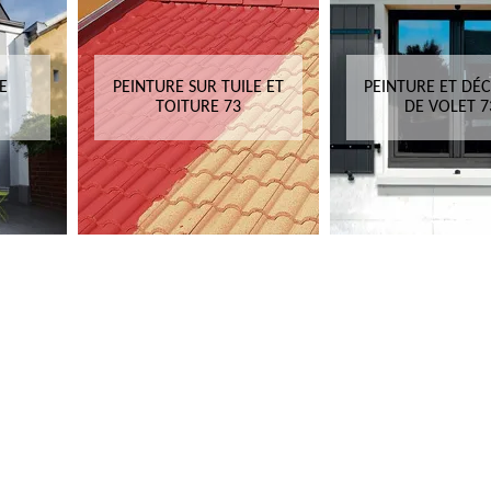
E
PEINTURE SUR TUILE ET
PEINTURE ET DÉ
TOITURE 73
DE VOLET 7