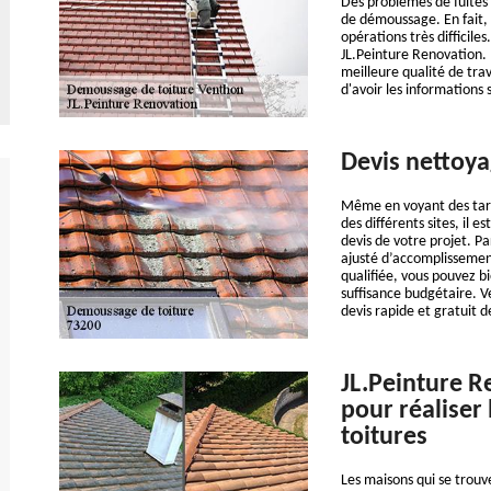
Des problèmes de fuites e
de démoussage. En fait, i
opérations très difficile
JL.Peinture Renovation. I
meilleure qualité de trava
d'avoir les informations s
Devis nettoya
Même en voyant des tari
des différents sites, il
devis de votre projet. Pa
ajusté d’accomplissement
qualifiée, vous pouvez b
suffisance budgétaire. 
devis rapide et gratuit d
JL.Peinture R
pour réaliser
toitures
Les maisons qui se trouv