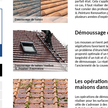
parfait état. Cela s'appl
ce cas, il faut réaliser 
faut convier des profess
JL.Peinture Renovation po
plusieurs années d'expér
Démoussage d
Les mousses arrivent peti
végétations favorisent l
un problème d’étanchéité
propreté optimale d’un t
longévité d’un toit et d
de démoussage. La répét
l’ancienneté de la couve
Les opération
maisons dans 
Les opérations de démous
réaliser pour les surface
utile de s'adresser à des