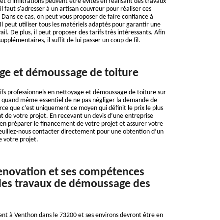
t d'infiltrations peuvent être évités en réalisant des travaux
l faut s'adresser à un artisan couvreur pour réaliser ces
s. Dans ce cas, on peut vous proposer de faire confiance à
l peut utiliser tous les matériels adaptés pour garantir une
il. De plus, il peut proposer des tarifs très intéressants. Afin
upplémentaires, il suffit de lui passer un coup de fil.
ge et démoussage de toiture
fs professionnels en nettoyage et démoussage de toiture sur
 est quand même essentiel de ne pas négliger la demande de
rce que c’est uniquement ce moyen qui définit le prix le plus
 de votre projet. En recevant un devis d’une entreprise
ien préparer le financement de votre projet et assurer votre
Veuillez-nous contacter directement pour une obtention d’un
e votre projet.
enovation et ses compétences
 les travaux de démoussage des
ent à Venthon dans le 73200 et ses environs devront être en