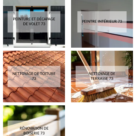
PEINTURE ET DÉCAPAGE
PEINTRE INTÉRIEUR 73
DE VOLET 73
NETTOYAGE DE TOITURE
NETTOYAGE DE
73
TERRASSE 73
RÉNOVATION DE
BOISERIE 73