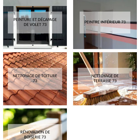
PEINTURE ET DÉCAPAGE
PEINTRE INTÉRIEUR 73
DE VOLET 73
NETTOYAGE DE TOITURE
NETTOYAGE DE
73
TERRASSE 73
RÉNOVATION DE
BOISERIE 73