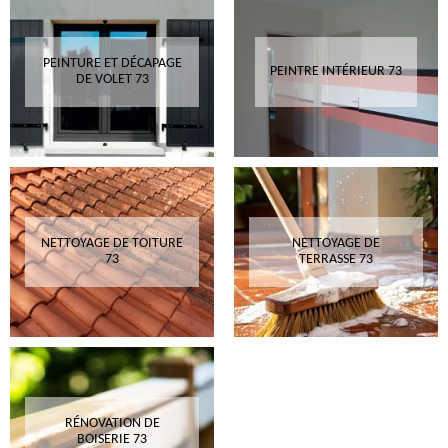
PEINTURE ET DÉCAPAGE
PEINTRE INTÉRIEUR 73
DE VOLET 73
NETTOYAGE DE TOITURE
NETTOYAGE DE
73
TERRASSE 73
RÉNOVATION DE
BOISERIE 73