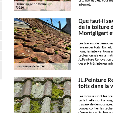
prix abordables. Pour les
internet.
Que faut-il s
de la toiture 
Montgilgert e
Les travaux de démoussag
niveau des toits. En fait
nous, les interventions son
professionnels en la mat
JL.Peinture Renovation q
des prix très intéressant
JL.Peinture R
toits dans la 
Les mousses sont les pre
En fait, elles sont à l'or
travaux de démoussage. A
pouvez confier les tâche
d'expérience. Sachez qu'i