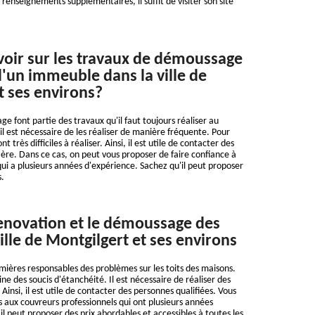
 renseignements supplémentaires, il suffit de visiter son site
avoir sur les travaux de démoussage
d'un immeuble dans la ville de
t ses environs?
e font partie des travaux qu'il faut toujours réaliser au
, il est nécessaire de les réaliser de manière fréquente. Pour
t très difficiles à réaliser. Ainsi, il est utile de contacter des
ière. Dans ce cas, on peut vous proposer de faire confiance à
ui a plusieurs années d'expérience. Sachez qu'il peut proposer
s.
enovation et le démoussage des
ville de Montgilgert et ses environs
mières responsables des problèmes sur les toits des maisons.
igine des soucis d'étanchéité. Il est nécessaire de réaliser des
insi, il est utile de contacter des personnes qualifiées. Vous
s aux couvreurs professionnels qui ont plusieurs années
l peut proposer des prix abordables et accessibles à toutes les