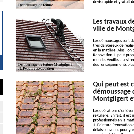
devis rapide et gratuit d
Les travaux d
ville de Montg
Les démoussages sont des i
très dangereux de réalis
en la matière. Ainsi, on 
Renovation. Il peut prop
monde. Veuillez aussi rem
des renseignements plus d
Qui peut est c
démoussage de
Montgilgert e
Les opérations d'enlèvem
régulière. En fait, il es
professionnels en la mat
JL.Peinture Renovation q
délais convenus pour gara