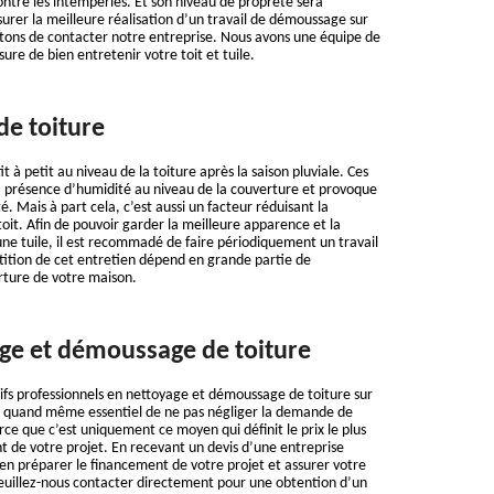
ntre les intempéries. Et son niveau de propreté sera
urer la meilleure réalisation d’un travail de démoussage sur
vitons de contacter notre entreprise. Nous avons une équipe de
ure de bien entretenir votre toit et tuile.
e toiture
t à petit au niveau de la toiture après la saison pluviale. Ces
a présence d’humidité au niveau de la couverture et provoque
. Mais à part cela, c’est aussi un facteur réduisant la
oit. Afin de pouvoir garder la meilleure apparence et la
’une tuile, il est recommadé de faire périodiquement un travail
ition de cet entretien dépend en grande partie de
rture de votre maison.
ge et démoussage de toiture
fs professionnels en nettoyage et démoussage de toiture sur
 est quand même essentiel de ne pas négliger la demande de
rce que c’est uniquement ce moyen qui définit le prix le plus
 de votre projet. En recevant un devis d’une entreprise
ien préparer le financement de votre projet et assurer votre
Veuillez-nous contacter directement pour une obtention d’un