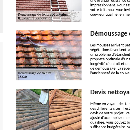
une grande résistance co
impressionnant. Pour ass
votre toit, nous vous in
couvreur qualifié, en mes
Démoussage d
Les mousses arrivent peti
végétations favorisent l
un problème d’étanchéité
propreté optimale d’un t
longévité d’un toit et d
de démoussage. La répét
l’ancienneté de la couve
Devis nettoya
Même en voyant des tari
des différents sites, il
devis de votre projet. Pa
ajusté d’accomplissement
qualifiée, vous pouvez b
suffisance budgétaire. 