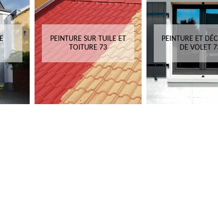
E
PEINTURE SUR TUILE ET
PEINTURE ET DÉ
TOITURE 73
DE VOLET 7