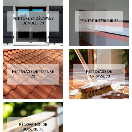
PEINTURE ET DÉCAPAGE
PEINTRE INTÉRIEUR 73
DE VOLET 73
NETTOYAGE DE TOITURE
NETTOYAGE DE
73
TERRASSE 73
RÉNOVATION DE
BOISERIE 73