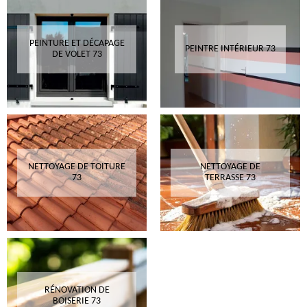
PEINTURE ET DÉCAPAGE
PEINTRE INTÉRIEUR 73
DE VOLET 73
NETTOYAGE DE TOITURE
NETTOYAGE DE
73
TERRASSE 73
RÉNOVATION DE
BOISERIE 73