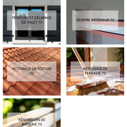
PEINTURE ET DÉCAPAGE
PEINTRE INTÉRIEUR 73
DE VOLET 73
NETTOYAGE DE TOITURE
NETTOYAGE DE
73
TERRASSE 73
RÉNOVATION DE
BOISERIE 73