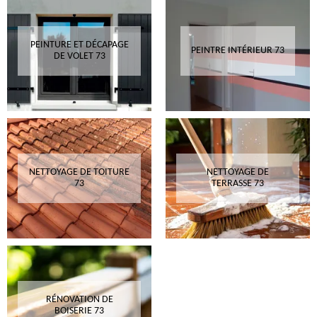
PEINTURE ET DÉCAPAGE
PEINTRE INTÉRIEUR 73
DE VOLET 73
NETTOYAGE DE TOITURE
NETTOYAGE DE
73
TERRASSE 73
RÉNOVATION DE
BOISERIE 73