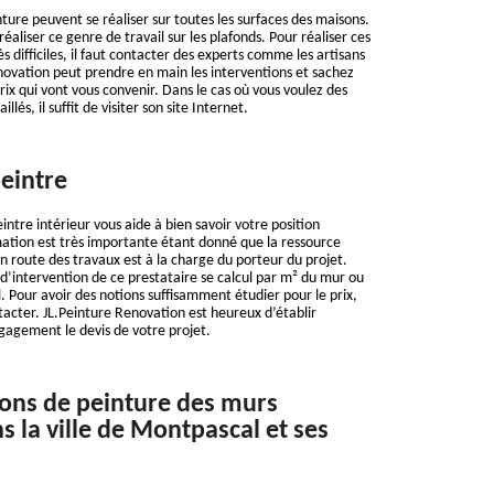
ture peuvent se réaliser sur toutes les surfaces des maisons.
e réaliser ce genre de travail sur les plafonds. Pour réaliser ces
ès difficiles, il faut contacter des experts comme les artisans
novation peut prendre en main les interventions et sachez
rix qui vont vous convenir. Dans le cas où vous voulez des
lés, il suffit de visiter son site Internet.
peintre
eintre intérieur vous aide à bien savoir votre position
ation est très importante étant donné que la ressource
en route des travaux est à la charge du porteur du projet.
 d’intervention de ce prestataire se calcul par m² du mur ou
. Pour avoir des notions suffisamment étudier pour le prix,
tacter. JL.Peinture Renovation est heureux d’établir
gagement le devis de votre projet.
ions de peinture des murs
s la ville de Montpascal et ses