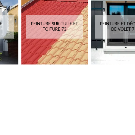
E
PEINTURE SUR TUILE ET
PEINTURE ET DÉ
TOITURE 73
DE VOLET 7