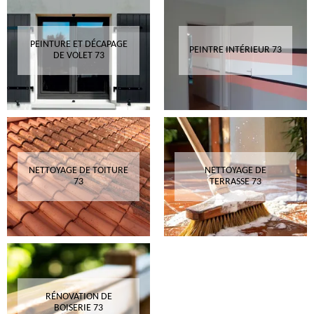
PEINTURE ET DÉCAPAGE
PEINTRE INTÉRIEUR 73
DE VOLET 73
NETTOYAGE DE TOITURE
NETTOYAGE DE
73
TERRASSE 73
RÉNOVATION DE
BOISERIE 73