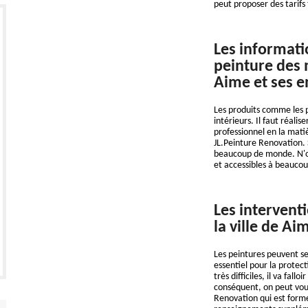
peut proposer des tarifs
Les informatio
peinture des m
Aime et ses e
Les produits comme les 
intérieurs. Il faut réali
professionnel en la mati
JL.Peinture Renovation. 
beaucoup de monde. N'oub
et accessibles à beauco
Les intervent
la ville de Ai
Les peintures peuvent se
essentiel pour la protect
très difficiles, il va fal
conséquent, on peut vous
Renovation qui est formé