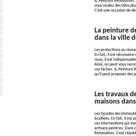
JL.Peinture Renovation. S
vous voulez des infos plus
C'est une occasion de d
La peinture d
dans la ville 
Les protections au nivea
En fait, il est nécessair
nous, il est indispensabl
Ainsi, on peut vous reco
ces tâches. JL.Peinture 
qu'il peut proposer des p
Les travaux d
maisons dans 
Les façades des immeubl
écaillées. En fait, il es
ces interventions qui sont
artisans peintres. Dans 
Renovation. Il est réputé