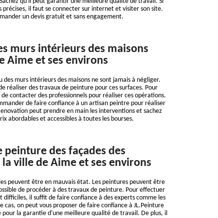
achez qu'il peut garantir une meilleure qualité de travail. Si
 précises, il faut se connecter sur internet et visiter son site.
emander un devis gratuit et sans engagement.
es murs intérieurs des maisons
de Aime et ses environs
u des murs intérieurs des maisons ne sont jamais à négliger.
e de réaliser des travaux de peinture pour ces surfaces. Pour
e de contacter des professionnels pour réaliser ces opérations.
mmander de faire confiance à un artisan peintre pour réaliser
Renovation peut prendre en main les interventions et sachez
rix abordables et accessibles à toutes les bourses.
e peinture des façades des
la ville de Aime et ses environs
es peuvent être en mauvais état. Les peintures peuvent être
t possible de procéder à des travaux de peinture. Pour effectuer
 difficiles, il suffit de faire confiance à des experts comme les
ce cas, on peut vous proposer de faire confiance à JL.Peinture
 pour la garantie d'une meilleure qualité de travail. De plus, il