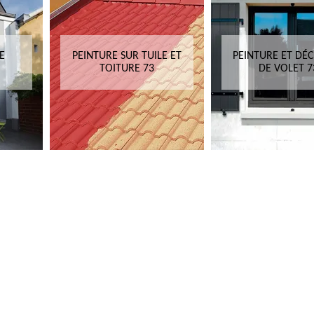
E
PEINTURE SUR TUILE ET
PEINTURE ET DÉ
TOITURE 73
DE VOLET 7