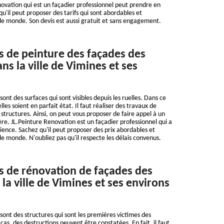
ovation qui est un façadier professionnel peut prendre en
u'il peut proposer des tarifs qui sont abordables et
de monde. Son devis est aussi gratuit et sans engagement.
s de peinture des façades des
s la ville de Vimines et ses
ont des surfaces qui sont visibles depuis les ruelles. Dans ce
elles soient en parfait état. Il faut réaliser des travaux de
 structures. Ainsi, on peut vous proposer de faire appel à un
ère. JL.Peinture Renovation est un façadier professionnel qui a
ience. Sachez qu'il peut proposer des prix abordables et
e monde. N'oubliez pas qu'il respecte les délais convenus.
s de rénovation de façades des
la ville de Vimines et ses environs
sont des structures qui sont les premières victimes des
as, des destructions peuvent être constatées. En fait, il faut