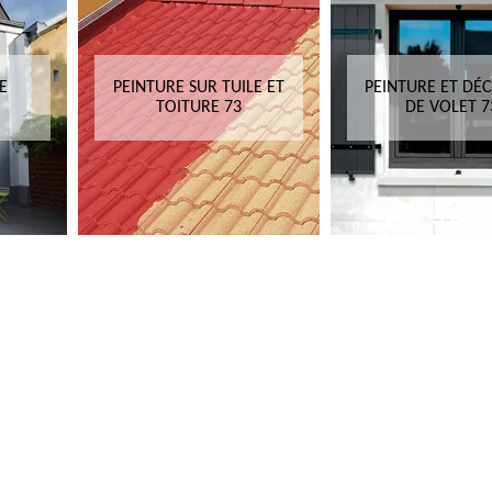
E
PEINTURE SUR TUILE ET
PEINTURE ET DÉ
TOITURE 73
DE VOLET 7