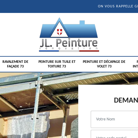
ON VOUS RAPPELLE 
RAVALEMENT DE
PEINTURE SUR TUILE ET
PEINTURE ET DÉCAPAGE DE
FAÇADE 73
TOITURE 73
VOLET 73
INT
DEMAND