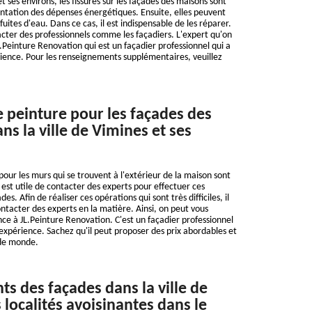
et ses environs, les fissures sur les façades des maisons sont
ntation des dépenses énergétiques. Ensuite, elles peuvent
 fuites d'eau. Dans ce cas, il est indispensable de les réparer.
ntacter des professionnels comme les façadiers. L'expert qu'on
einture Renovation qui est un façadier professionnel qui a
ience. Pour les renseignements supplémentaires, veuillez
e peinture pour les façades des
s la ville de Vimines et ses
pour les murs qui se trouvent à l'extérieur de la maison sont
il est utile de contacter des experts pour effectuer ces
des. Afin de réaliser ces opérations qui sont très difficiles, il
ntacter des experts en la matière. Ainsi, on peut vous
nce à JL.Peinture Renovation. C'est un façadier professionnel
'expérience. Sachez qu'il peut proposer des prix abordables et
 de monde.
ts des façades dans la ville de
 localités avoisinantes dans le