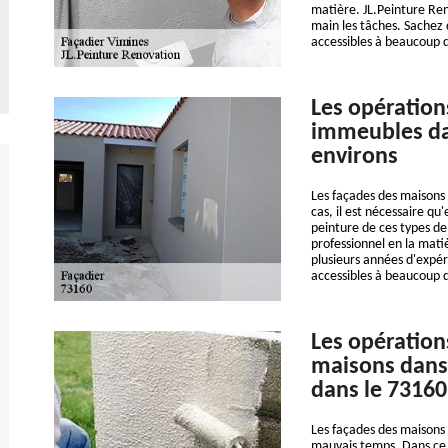
matière. JL.Peinture Ren
main les tâches. Sachez q
accessibles à beaucoup 
Les opération
immeubles dan
environs
Les façades des maisons s
cas, il est nécessaire qu'
peinture de ces types de
professionnel en la mati
plusieurs années d'expér
accessibles à beaucoup d
Les opération
maisons dans 
dans le 73160
Les façades des maisons 
mauvais temps. Dans ce c