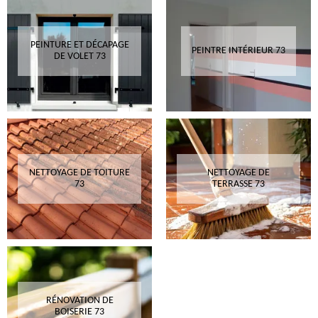
PEINTURE ET DÉCAPAGE
PEINTRE INTÉRIEUR 73
DE VOLET 73
NETTOYAGE DE TOITURE
NETTOYAGE DE
73
TERRASSE 73
RÉNOVATION DE
BOISERIE 73