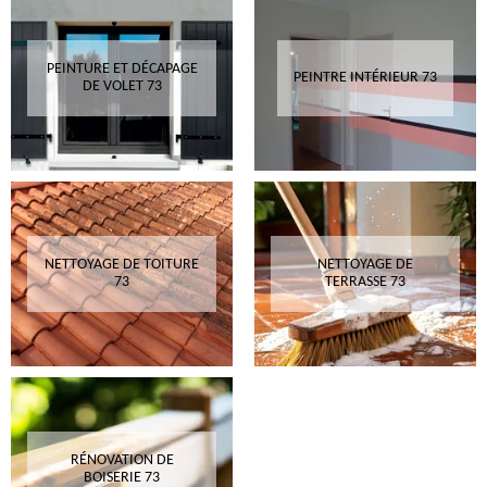
PEINTURE ET DÉCAPAGE
PEINTRE INTÉRIEUR 73
DE VOLET 73
NETTOYAGE DE TOITURE
NETTOYAGE DE
73
TERRASSE 73
RÉNOVATION DE
BOISERIE 73