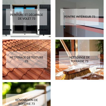
PEINTURE ET DÉCAPAGE
PEINTRE INTÉRIEUR 73
DE VOLET 73
NETTOYAGE DE TOITURE
NETTOYAGE DE
73
TERRASSE 73
RÉNOVATION DE
BOISERIE 73