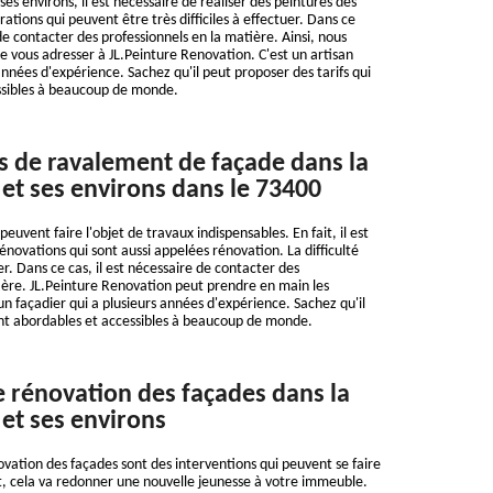
 ses environs, il est nécessaire de réaliser des peintures des
ations qui peuvent être très difficiles à effectuer. Dans ce
 de contacter des professionnels en la matière. Ainsi, nous
 vous adresser à JL.Peinture Renovation. C'est un artisan
années d'expérience. Sachez qu'il peut proposer des tarifs qui
ssibles à beaucoup de monde.
s de ravalement de façade dans la
 et ses environs dans le 73400
euvent faire l'objet de travaux indispensables. En fait, il est
rénovations qui sont aussi appelées rénovation. La difficulté
r. Dans ce cas, il est nécessaire de contacter des
ière. JL.Peinture Renovation peut prendre en main les
d'un façadier qui a plusieurs années d'expérience. Sachez qu'il
ont abordables et accessibles à beaucoup de monde.
e rénovation des façades dans la
 et ses environs
ovation des façades sont des interventions qui peuvent se faire
it, cela va redonner une nouvelle jeunesse à votre immeuble.