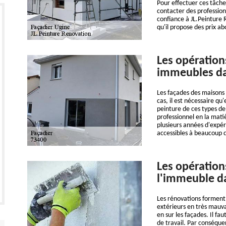
Pour effectuer ces tâches 
contacter des profession
confiance à JL.Peinture 
qu'il propose des prix ab
Les opération
immeubles dan
Les façades des maisons s
cas, il est nécessaire qu'
peinture de ces types de
professionnel en la mati
plusieurs années d'expér
accessibles à beaucoup d
Les opération
l'immeuble da
Les rénovations forment 
extérieurs en très mauvai
en sur les façades. Il fa
de travail. Par conséqu