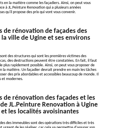
ts en la matière comme les façadiers. Ainsi, on peut vous
nce à JL.Peinture Renovation qui a plusieurs années
as qu'il propose des prix qui vont vous convenir.
s de rénovation de façades des
la ville de Ugine et ses environs
sont des structures qui sont les premières victimes des
as, des destructions peuvent être constatées. En fait, il faut
 le plus rapidement possible. Ainsi, on peut vous proposer de
en la matière. Un façadier devrait prendre en main les tâches
poser des prix abordables et accessibles beaucoup de monde. Il
ces et modernes.
s de rénovation des façades et les
de JL.Peinture Renovation à Ugine
et les localités avoisinantes
es des immeubles sont des opérations très difficiles et très
est urgent de les réaliser, car cela va permettre d'assurer son