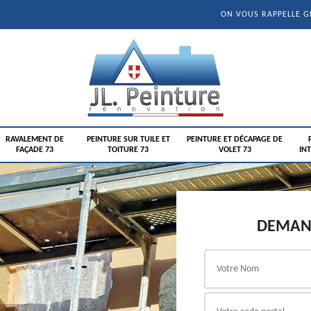
ON VOUS RAPPELLE 
RAVALEMENT DE
PEINTURE SUR TUILE ET
PEINTURE ET DÉCAPAGE DE
FAÇADE 73
TOITURE 73
VOLET 73
INT
DEMAND