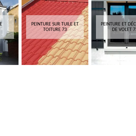
E
PEINTURE SUR TUILE ET
PEINTURE ET DÉ
TOITURE 73
DE VOLET 7