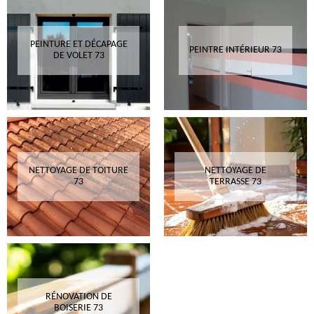
PEINTURE ET DÉCAPAGE
PEINTRE INTÉRIEUR 73
DE VOLET 73
NETTOYAGE DE TOITURE
NETTOYAGE DE
73
TERRASSE 73
RÉNOVATION DE
BOISERIE 73