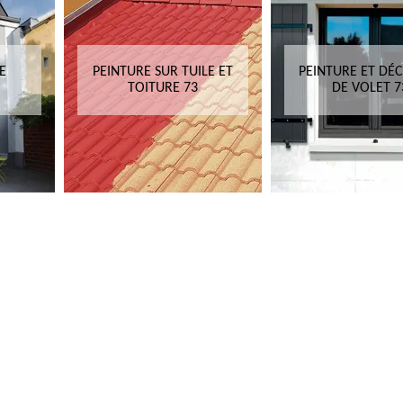
E
PEINTURE SUR TUILE ET
PEINTURE ET DÉ
TOITURE 73
DE VOLET 7