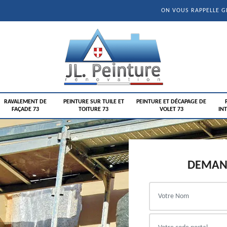
ON VOUS RAPPELLE 
RAVALEMENT DE
PEINTURE SUR TUILE ET
PEINTURE ET DÉCAPAGE DE
FAÇADE 73
TOITURE 73
VOLET 73
INT
DEMAND