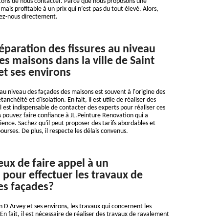
itons de nous contacter. Parce que nous proposons une
 mais profitable à un prix qui n’est pas du tout élevé. Alors,
tez-nous directement.
réparation des fissures au niveau
es maisons dans la ville de Saint
et ses environs
 au niveau des façades des maisons est souvent à l'origine des
nchéité et d'isolation. En fait, il est utile de réaliser des
l est indispensable de contacter des experts pour réaliser ces
us pouvez faire confiance à JL.Peinture Renovation qui a
ience. Sachez qu'il peut proposer des tarifs abordables et
bourses. De plus, il respecte les délais convenus.
eux de faire appel à un
 pour effectuer les travaux de
es façades?
an D Arvey et ses environs, les travaux qui concernent les
 En fait, il est nécessaire de réaliser des travaux de ravalement