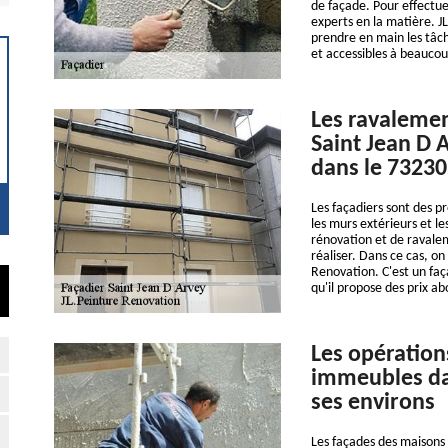
de façade. Pour effectue
experts en la matière. J
prendre en main les tâch
et accessibles à beaucou
Les ravalemen
Saint Jean D A
dans le 73230
Les façadiers sont des p
les murs extérieurs et les
rénovation et de ravaleme
réaliser. Dans ce cas, o
Renovation. C'est un fa
qu'il propose des prix a
Les opération
immeubles dan
ses environs
Les façades des maisons s