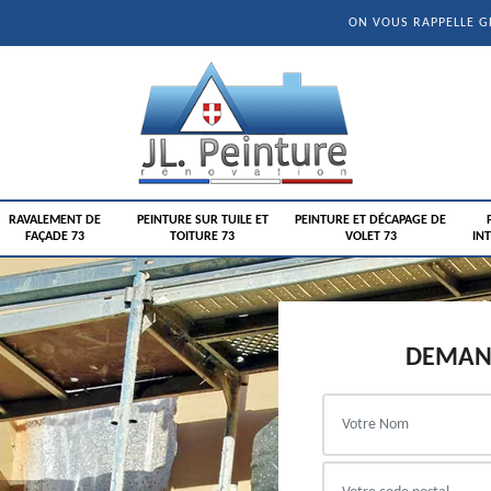
ON VOUS RAPPELLE 
RAVALEMENT DE
PEINTURE SUR TUILE ET
PEINTURE ET DÉCAPAGE DE
FAÇADE 73
TOITURE 73
VOLET 73
INT
DEMAND