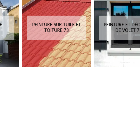
E
PEINTURE SUR TUILE ET
PEINTURE ET DÉ
TOITURE 73
DE VOLET 7