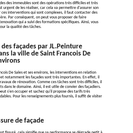
es des immeubles sont des opérations très difficiles et très
est urgent de les réaliser, car cela va permettre d'assurer son
 ces interventions qui sont complexes, il faut contacter des
ière. Par conséquent, on peut vous proposer de faire
enovation qui a suivi des formations spécifiques. Ainsi, vous
our la qualité des tâches.
 des façades par JL.Peinture
ns la ville de Saint Francois De
nvirons
ancois De Sales et ses environs, les interventions en relation
 et notamment les façades sont très importantes. En effet, il
 travaux de rénovation. Comme ces tâches sont très difficiles, il
s dans le domaine. Ainsi, il est utile de convier des façadiers.
eut s'en occuper et sachez qu'il propose des tarifs très
dables. Pour les renseignements plus fournis, il suffit de visiter
ssure de façade
st fissuré, cela signifie que sa performance se dégrade petit à