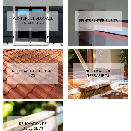
PEINTURE ET DÉCAPAGE
PEINTRE INTÉRIEUR 73
DE VOLET 73
NETTOYAGE DE TOITURE
NETTOYAGE DE
73
TERRASSE 73
RÉNOVATION DE
BOISERIE 73