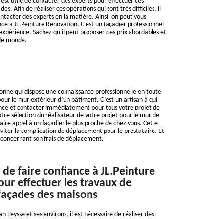
il est utile de contacter des experts pour effectuer ces
des. Afin de réaliser ces opérations qui sont très difficiles, il
ntacter des experts en la matière. Ainsi, on peut vous
nce à JL.Peinture Renovation. C'est un façadier professionnel
'expérience. Sachez qu'il peut proposer des prix abordables et
 de monde.
onne qui dispose une connaissance professionnelle en toute
pour le mur extérieur d’un bâtiment. C’est un artisan à qui
ance et contacter immédiatement pour tous votre projet de
otre sélection du réalisateur de votre projet pour le mur de
aire appel à un façadier le plus proche de chez vous. Cette
viter la complication de déplacement pour le prestataire. Et
 concernant son frais de déplacement.
 de faire confiance à JL.Peinture
ur effectuer les travaux de
façades des maisons
an Leysse et ses environs, il est nécessaire de réaliser des