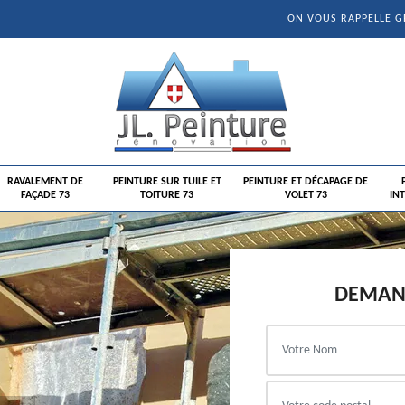
ON VOUS RAPPELLE 
RAVALEMENT DE
PEINTURE SUR TUILE ET
PEINTURE ET DÉCAPAGE DE
FAÇADE 73
TOITURE 73
VOLET 73
INT
DEMAND