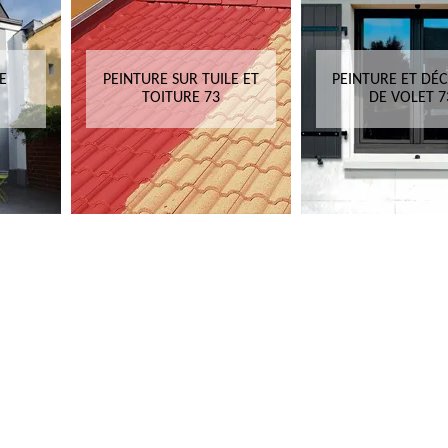
E
PEINTURE SUR TUILE ET
PEINTURE ET DÉ
TOITURE 73
DE VOLET 7