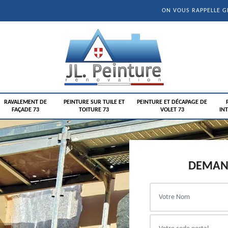
ON VOUS RAPPELLE 
RAVALEMENT DE
PEINTURE SUR TUILE ET
PEINTURE ET DÉCAPAGE DE
FAÇADE 73
TOITURE 73
VOLET 73
INT
DEMAND