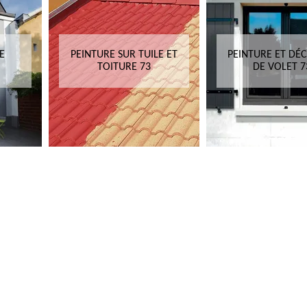
E
PEINTURE SUR TUILE ET
PEINTURE ET DÉ
TOITURE 73
DE VOLET 7