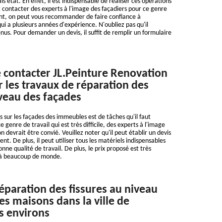
s état. En effet, il est indispensable de réaliser ces opérations
ut contacter des experts à l'image des façadiers pour ce genre
ent, on peut vous recommander de faire confiance à
ui a plusieurs années d'expérience. N'oubliez pas qu'il
nus. Pour demander un devis, il suffit de remplir un formulaire
e contacter JL.Peinture Renovation
r les travaux de réparation des
iveau des façades
s sur les façades des immeubles est de tâches qu'il faut
e genre de travail qui est très difficile, des experts à l'image
 devrait être convié. Veuillez noter qu'il peut établir un devis
t. De plus, il peut utiliser tous les matériels indispensables
nne qualité de travail. De plus, le prix proposé est très
 à beaucoup de monde.
réparation des fissures au niveau
es maisons dans la ville de
es environs