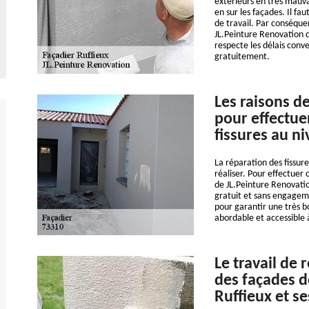
extérieurs en très mauvai
en sur les façades. Il fa
de travail. Par conséqu
JL.Peinture Renovation q
respecte les délais conve
gratuitement.
Les raisons d
pour effectue
fissures au n
La réparation des fissure
réaliser. Pour effectuer c
de JL.Peinture Renovation
gratuit et sans engagemen
pour garantir une très bo
abordable et accessible
Le travail de 
des façades d
Ruffieux et s