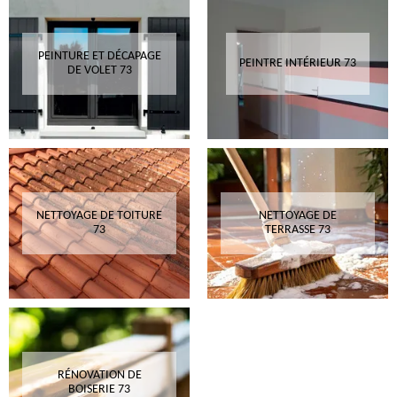
PEINTURE ET DÉCAPAGE
PEINTRE INTÉRIEUR 73
DE VOLET 73
NETTOYAGE DE TOITURE
NETTOYAGE DE
73
TERRASSE 73
RÉNOVATION DE
BOISERIE 73