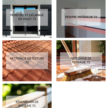
PEINTURE ET DÉCAPAGE
PEINTRE INTÉRIEUR 73
DE VOLET 73
NETTOYAGE DE TOITURE
NETTOYAGE DE
73
TERRASSE 73
RÉNOVATION DE
BOISERIE 73