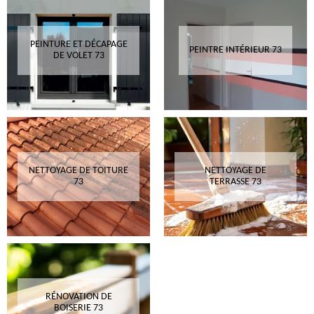
PEINTURE ET DÉCAPAGE
PEINTRE INTÉRIEUR 73
DE VOLET 73
NETTOYAGE DE TOITURE
NETTOYAGE DE
73
TERRASSE 73
RÉNOVATION DE
BOISERIE 73