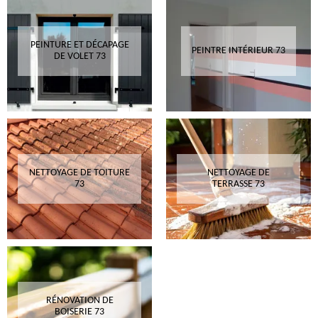
PEINTURE ET DÉCAPAGE
PEINTRE INTÉRIEUR 73
DE VOLET 73
NETTOYAGE DE TOITURE
NETTOYAGE DE
73
TERRASSE 73
RÉNOVATION DE
BOISERIE 73