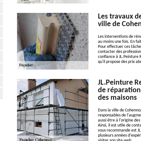
Les travaux d
ville de Cohe
Les interventions de rén
au moins une fois. En fa
Pour effectuer ces tâches 
contacter des profession
confiance à JL.Peinture 
qu'il propose des prix ab
JL.Peinture R
de réparation
des maisons
Dans la ville de Cohennoz
responsables de l'augme
aussi être à l'origine des
Ainsi, il est utile de co
vous recommande est JL.P
plusieurs années d'expér
visiter son site web.