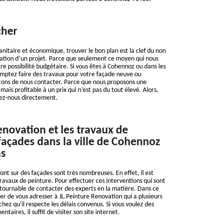
cher
nitaire et économique, trouver le bon plan est la clef du non
sation d’un projet. Parce que seulement ce moyen qui nous
e possibilité budgétaire. Si vous êtes à Cohennoz ou dans les
omptez faire des travaux pour votre façade neuve ou
itons de nous contacter. Parce que nous proposons une
 mais profitable à un prix qui n’est pas du tout élevé. Alors,
tez-nous directement.
enovation et les travaux de
façades dans la ville de Cohennoz
ns
font sur des façades sont très nombreuses. En effet, il est
travaux de peinture. Pour effectuer ces interventions qui sont
ncontournable de contacter des experts en la matière. Dans ce
er de vous adresser à JL.Peinture Renovation qui a plusieurs
hez qu'il respecte les délais convenus. Si vous voulez des
aires, il suffit de visiter son site internet.