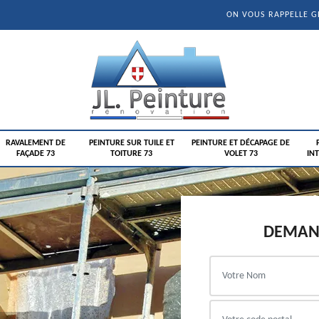
ON VOUS RAPPELLE 
RAVALEMENT DE
PEINTURE SUR TUILE ET
PEINTURE ET DÉCAPAGE DE
FAÇADE 73
TOITURE 73
VOLET 73
INT
DEMAND