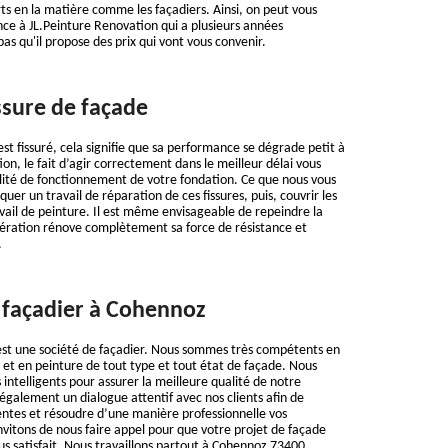
ts en la matière comme les façadiers. Ainsi, on peut vous
nce à JL.Peinture Renovation qui a plusieurs années
as qu'il propose des prix qui vont vous convenir.
ssure de façade
st fissuré, cela signifie que sa performance se dégrade petit à
tion, le fait d’agir correctement dans le meilleur délai vous
lité de fonctionnement de votre fondation. Ce que nous vous
quer un travail de réparation de ces fissures, puis, couvrir les
vail de peinture. Il est même envisageable de repeindre la
pération rénove complètement sa force de résistance et
.
 façadier à Cohennoz
est une société de façadier. Nous sommes très compétents en
 et en peinture de tout type et tout état de façade. Nous
intelligents pour assurer la meilleure qualité de notre
 également un dialogue attentif avec nos clients afin de
tentes et résoudre d’une manière professionnelle vos
nvitons de nous faire appel pour que votre projet de façade
us satisfait. Nous travaillons partout à Cohennoz 73400.