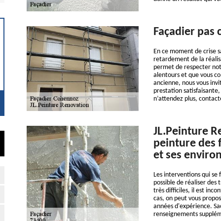
Façadier pas 
En ce moment de crise sa
retardement de la réali
permet de respecter notr
alentours et que vous c
ancienne, nous vous inv
prestation satisfaisante,
n’attendez plus, contac
JL.Peinture R
peinture des 
et ses enviro
Les interventions qui se 
possible de réaliser des 
très difficiles, il est i
cas, on peut vous propos
années d'expérience. Sac
renseignements supplément