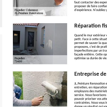
faut contacter des exper
proposer de faire confia
d'expérience. N'oubliez p
Réparation fi
Quand le mur extérieur e
petit. Face à cette situa
permet de sauver la qua
proposons, c’est de prati
imperfections par un tra
façade entière. Cette o
optimise sa durée de vie
Entreprise de
JL.Peinture Renovation 
entretien, en réparation
employons des matériels 
service. Nous favorisons
pouvoir prioriser vos at
contraintes. Nous vous i
donne un résultat qui vo