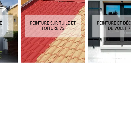
E
PEINTURE SUR TUILE ET
PEINTURE ET DÉ
TOITURE 73
DE VOLET 7