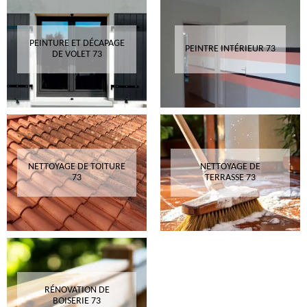
PEINTURE ET DÉCAPAGE
PEINTRE INTÉRIEUR 73
DE VOLET 73
NETTOYAGE DE TOITURE
NETTOYAGE DE
73
TERRASSE 73
RÉNOVATION DE
BOISERIE 73