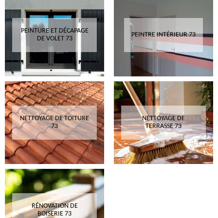
PEINTURE ET DÉCAPAGE
PEINTRE INTÉRIEUR 73
DE VOLET 73
NETTOYAGE DE TOITURE
NETTOYAGE DE
73
TERRASSE 73
RÉNOVATION DE
BOISERIE 73